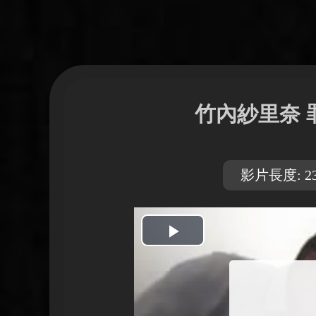
竹內紗里奈 
影片長度: 23
開
始
播