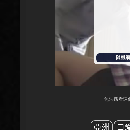
放
隨機網址
無法觀看這
亞洲
口