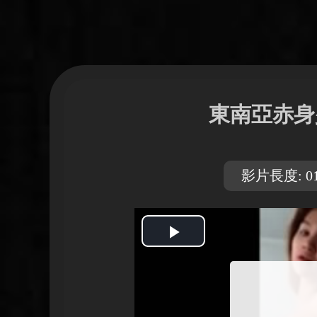
東南亞赤身
影片長度: 01
開
始
播