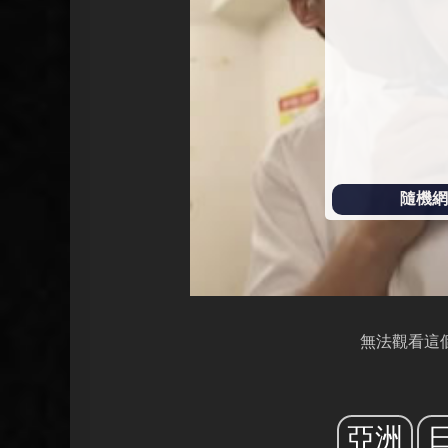
放
隨機網址
無法觀看這
亞洲