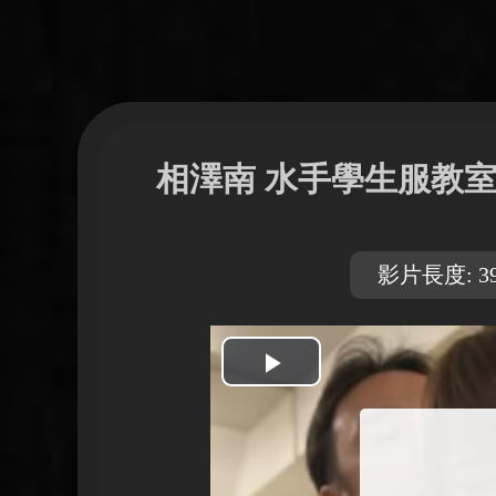
相澤南 水手學生服教
影片長度: 39
開
始
播