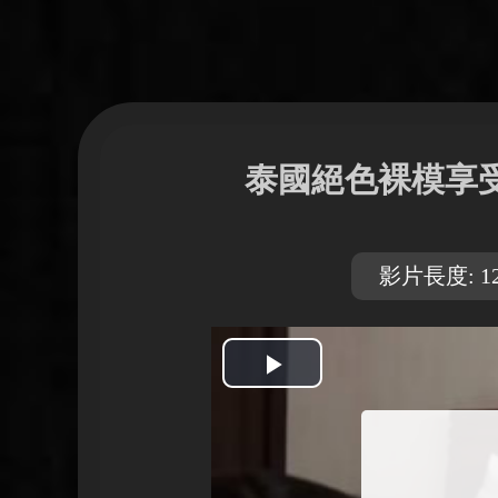
泰國絕色裸模享
影片長度: 12
開
始
播