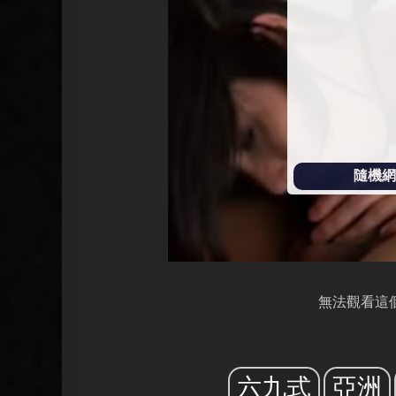
放
隨機網址
無法觀看這
六九式
亞洲