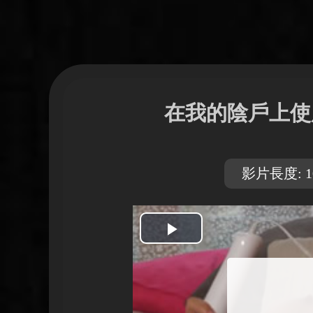
在我的陰戶上使
影片長度: 10
開
始
播