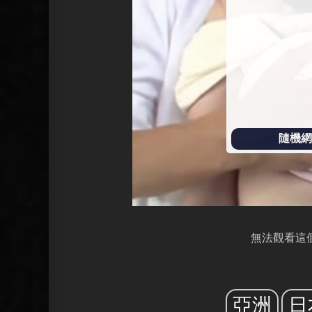
放
隨機網址
無法觀看這
亞洲
日