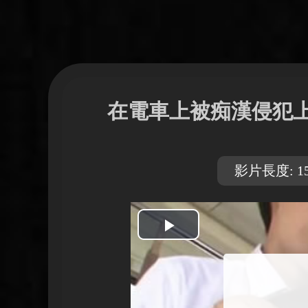
在電車上被痴漢侵犯上
影片長度: 15
開
始
播