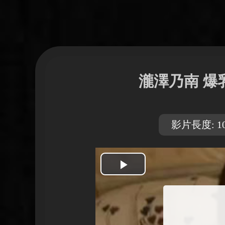
瀧澤乃南 爆
影片長度: 10
開
始
播