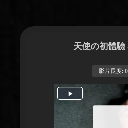
天使の初體驗
影片長度: 06
開
始
播