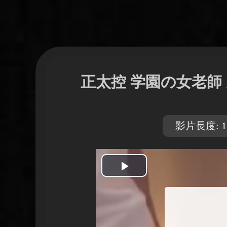
正太控 学園の女老師
影片長度: 15
開
始
播