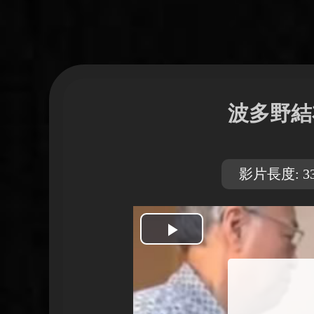
波多野結
影片長度: 33
開
始
播