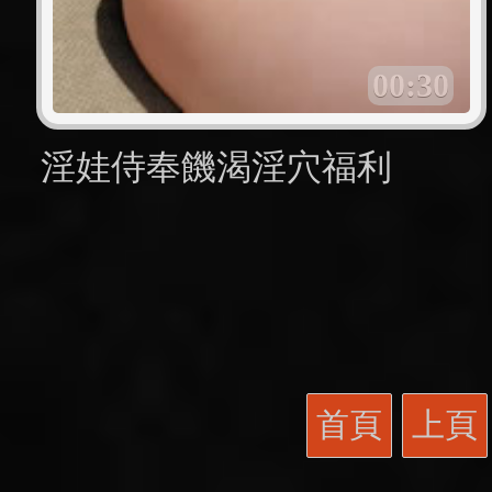
00:30
淫娃侍奉饑渴淫穴福利
首頁
上頁